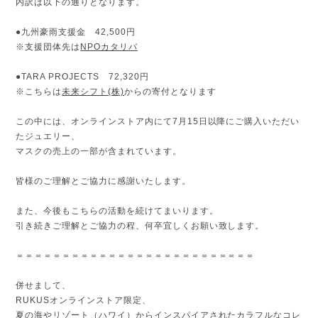
内訳は以下の通りとなります。
●九州豪雨支援金 42,
500円
※支援団体先は
NPOカタリバ
●TARA PROJECTS 72,320円
※こちらは
未来シフト(株)
からの寄付となります
この中には、オンラインストア内にて7月15日以降にご購入いただい
たジュエリー、
マスクの売上の一部が含まれています。
皆様のご理解とご協力に感謝いたします。
また、今後もこちらの活動を続けてまいります。
引き続きご理解とご協力の程、何卒宜しくお願い致します。
＝＝＝＝＝＝＝＝＝＝＝＝＝＝＝＝＝＝＝＝＝＝＝＝＝＝
併せまして、
RUKUSオンラインストア限定、
夏の海やリゾート（ハワイ）からインスパイアされたカラフルなコレ